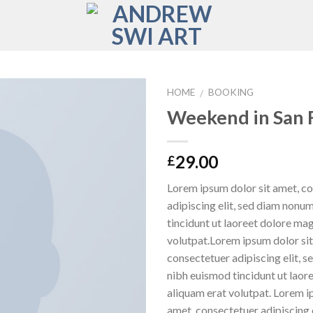
HOME
BOOKING
/
Weekend in San 
Add to
Wishlist
29.00
£
Lorem ipsum dolor sit amet, c
adipiscing elit, sed diam non
tincidunt ut laoreet dolore ma
volutpat.Lorem ipsum dolor sit
consectetuer adipiscing elit,
nibh euismod tincidunt ut lao
aliquam erat volutpat. Lorem i
amet, consectetuer adipiscing e