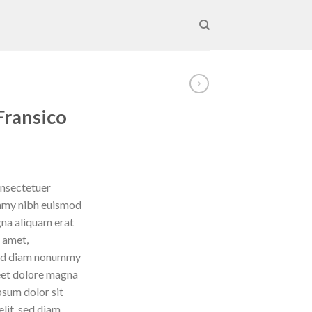
Fransico
onsectetuer
ummy nibh euismod
gna aliquam erat
 amet,
 sed diam nonummy
reet dolore magna
psum dolor sit
lit, sed diam