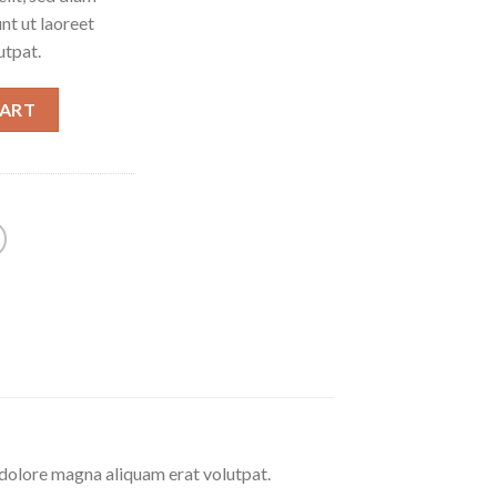
t ut laoreet
utpat.
CART
 dolore magna aliquam erat volutpat.